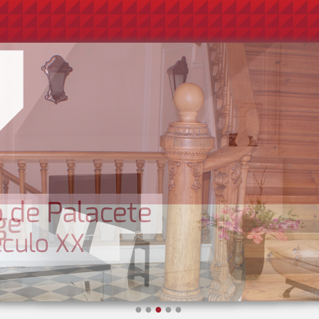
●
●
●
●
●