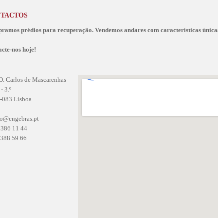
TACTOS
ramos prédios para recuperação. Vendemos andares com características única
acte-nos
hoje!
D. Carlos de Mascarenhas
- 3.º
-083 Lisboa
fo@engebras.pt
386 11 44
388 59 66