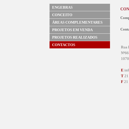
ENGEBRAS
CON
CONCEITO
Comp
ÁREAS COMPLEMENTARES
Cont
PROJETOS EM VENDA
PROJETOS REALIZADOS
CONTACTOS
Rua 
Nº66 
1070
E
in
T
21 
F
21 